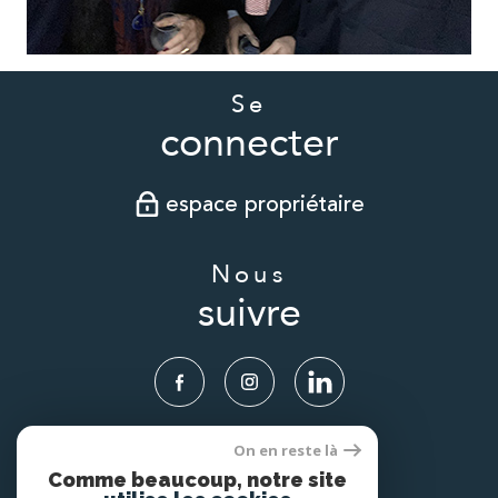
Se
connecter
espace propriétaire
Nous
suivre
On en reste là
Nous
Comme beaucoup, notre site