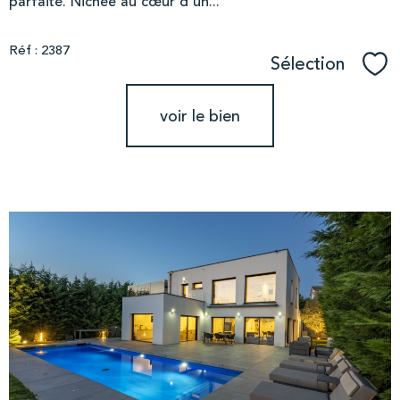
parfaite. Nichée au cœur d'un...
Réf : 2387
Sélection
Sél
voir le bien