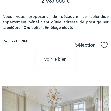
2 987 000 €
Nous vous proposons de découvrir ce splendide
appartement bénéficiant d'une adresse de prestige sur
En
, il...
la célèbre "Croisette".
étage élevé
Réf : 2213 RINT
Sélection
Sél
voir le bien