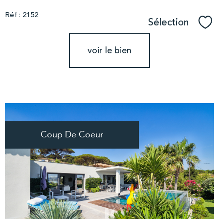
Réf : 2152
Sélection
Sél
voir le bien
Coup De Coeur