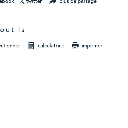
cebook
twitter
plus de partage
outils
ectionner
calculatrice
imprimer