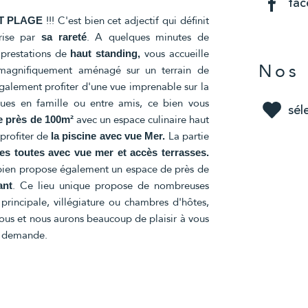
fa
!!! C'est bien cet adjectif qui définit
T PLAGE
prise par
. A quelques minutes de
sa rareté
prestations de
vous accueille
haut standing,
Nos 
 magnifiquement aménagé sur un terrain de
galement profiter d'une vue imprenable sur la
ues en famille ou entre amis, ce bien vous
sél
avec un espace culinaire haut
de près de 100m²
profiter de
La partie
la piscine avec vue Mer.
es toutes avec vue mer et accès terrasses.
ce bien propose également un espace de près de
. Ce lieu unique propose de nombreuses
ant
principale, villégiature ou chambres d'hôtes,
nous et nous aurons beaucoup de plaisir à vous
ur demande.