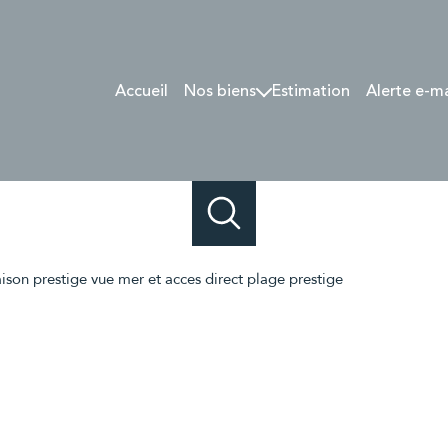
Accueil
Nos biens
Estimation
Alerte e-m
Lyon et 1/4 sud-Est
Sologne / Val-de-Loire
Vendus
ison prestige vue mer et acces direct plage prestige