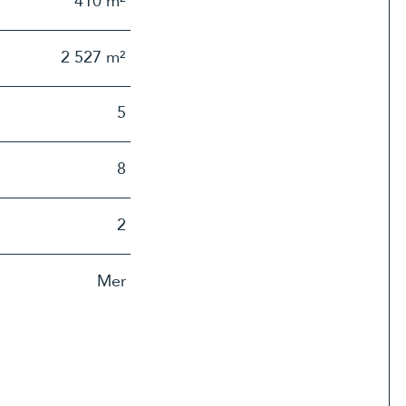
410 m²
2 527 m²
5
8
2
Mer