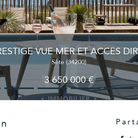
ESTIGE VUE MER ET ACCES DI
Sète (34200)
3 650 000 €
en
Part