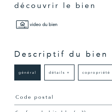
découvrir le bien
video du bien
Descriptif du bien
général
détails +
copropriété
TRAD_PAMPERO_Caracteristique
Valeurs
Code postal