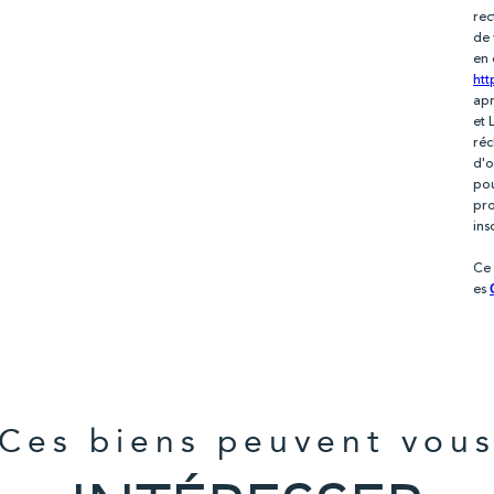
rec
de 
en 
htt
apr
et 
réc
d'o
pou
pro
ins
Ce 
es
Ces biens peuvent vou