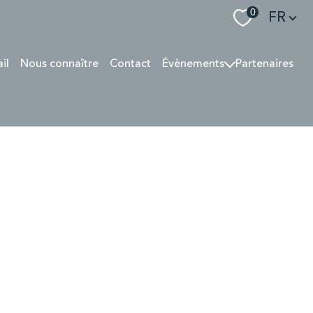
Langue
0
FR
ail
Nous connaître
Contact
Évènements
Partenaires
SOIRÉE 04/2022
PRESSE 06 2022
GALA SOUPE EN SCÈNE
Rallye des Gazelles
Interview 07/24
SOIRÉE 2025