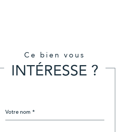
Ce bien vous
INTÉRESSE ?
Nom
Fieldset
*
par
défaut