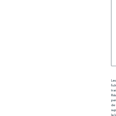
Les
fic
tra
Rés
per
de 
sup
la 