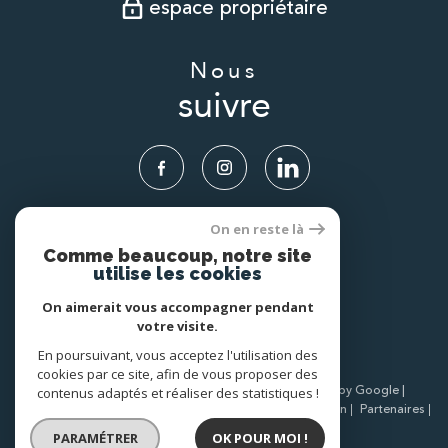
espace propriétaire
Nous
suivre
On en reste là
Nous
Comme beaucoup, notre site
adhérons
utilise les cookies
On aimerait vous accompagner pendant
votre visite.
En poursuivant, vous acceptez l'utilisation des
cookies par ce site, afin de vous proposer des
© 2026 | Tous droits réservés | Traduction powered by Google |
contenus adaptés et réaliser des statistiques !
Nos honoraires
Plan du site
Mentions légales
Admin
Partenaires
Politique RGPD
Cookies
PARAMÉTRER
OK POUR MOI !