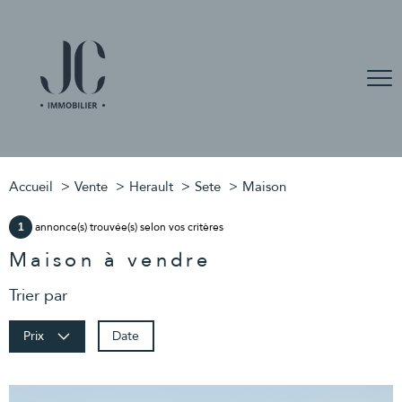
Accueil
Vente
Herault
Sete
Maison
annonce(s) trouvée(s) selon vos critères
1
Maison à vendre
Trier par
Date
Prix