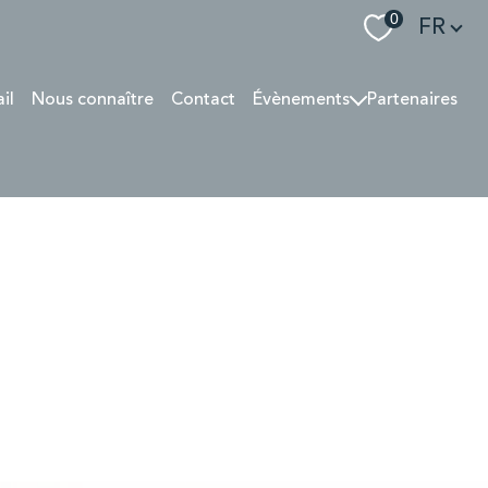
Langue
0
FR
ail
Nous connaître
Contact
Évènements
Partenaires
SOIRÉE 04/2022
PRESSE 06 2022
GALA SOUPE EN SCÈNE
Rallye des Gazelles
Interview 07/24
SOIRÉE 2025