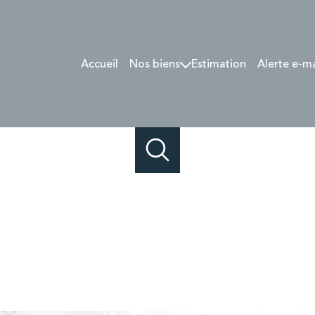
Accueil
Nos biens
Estimation
Alerte e-m
Lyon et 1/4 sud-Est
Sologne / Val-de-Loire
Vendus