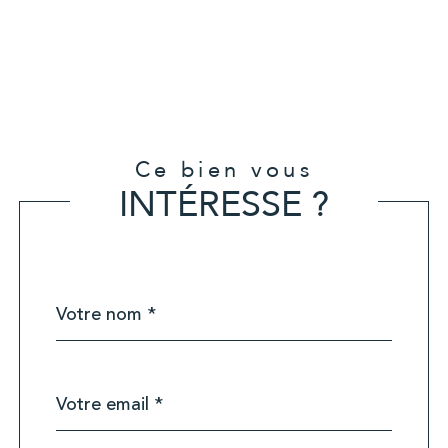
Ce bien vous
INTÉRESSE ?
Nom
Fieldset
*
par
défaut
email
*