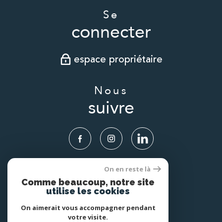
Se
connecter
espace propriétaire
Nous
suivre
On en reste là
Nous
Comme beaucoup, notre site
adhérons
utilise les cookies
On aimerait vous accompagner pendant
votre visite.