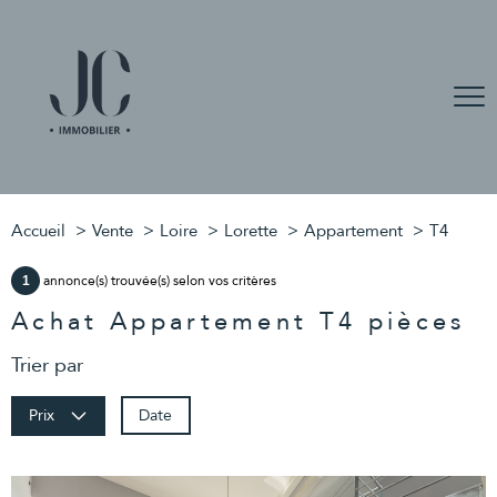
Accueil
Vente
Loire
Lorette
Appartement
T4
annonce(s) trouvée(s) selon vos critères
1
Achat Appartement T4 pièces
Trier par
Date
Prix