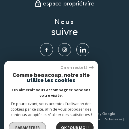
espace propriétaire
Nous
suivre
On en reste là
Nous
Comme beaucoup, notre site
adhérons
utilise les cookies
On aimerait vous accompagner pendant
votre visite.
En poursuivant, vous acceptez l'utilisation des
cookies par ce site, afin de vous proposer des
© 2026 | Tous droits réservés | Traduction powered by Google |
contenus adaptés et réaliser des statistiques !
Nos honoraires
Plan du site
Mentions légales
Admin
Partenaires
Politique RGPD
Cookies
PARAMÉTRER
OK POUR MOI !