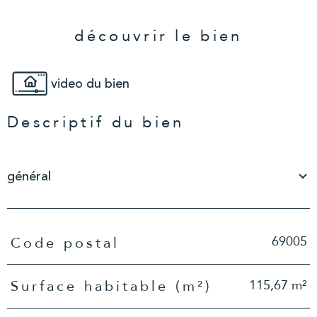
découvrir le bien
video du bien
Descriptif du bien
général
TRAD_PAMPERO_Caracteristique
Valeurs
69005
Code postal
115,67 m²
Surface habitable (m²)