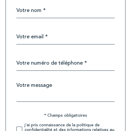
Nom
Fieldset
*
par
défaut
email
*
Téléphone
*
Message
Fieldset
*
par
défaut
Validation
* Champs obligatoires
j'ai pris connaissance de la politique de
confidentialité et des informations relatives au