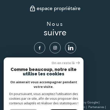
espace propriétaire
Nous
suivre
On en reste là
Nous
Comme beaucoup, notre site
adhérons
utilise les cookies
On aimerait vous accompagner pendant
votre visite.
En poursuivant, vous acceptez l'utilisation des
cookies par ce site, afin de vous proposer des
© 2026 | Tous droits réservés | Traduction powered by Google |
contenus adaptés et réaliser des statistiques !
Nos honoraires
Plan du site
Mentions légales
Admin
Partenaires