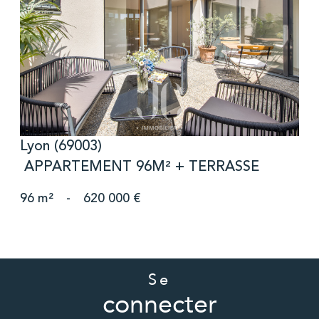
voir le bien
Lyon (69003)
APPARTEMENT 96M² + TERRASSE
96 m²
-
620 000 €
Se
connecter