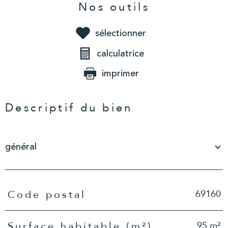
Nos outils
sélectionner
calculatrice
imprimer
Descriptif du bien
général
TRAD_PAMPERO_Caracteristique
Valeurs
69160
Code postal
95 m²
Surface habitable (m²)