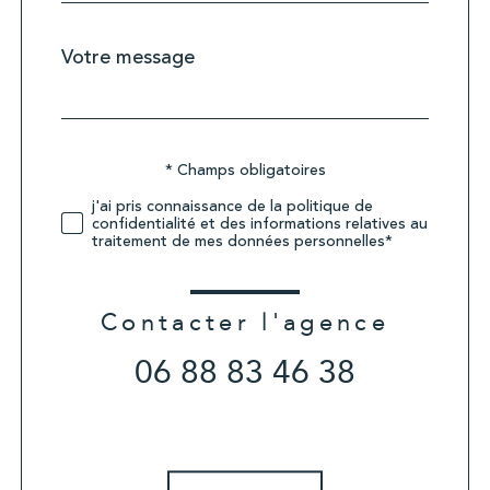
Message
Fieldset
*
par
défaut
Validation
* Champs obligatoires
j'ai pris connaissance de la politique de
confidentialité et des informations relatives au
traitement de mes données personnelles*
Contacter l'agence
06 88 83 46 38
Validation