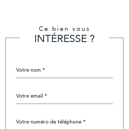
Ce bien vous
INTÉRESSE ?
Nom
Fieldset
*
par
défaut
email
*
Téléphone
*