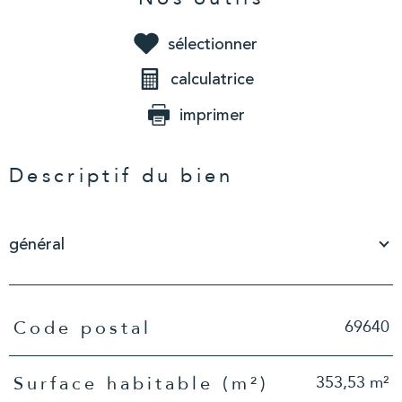
sélectionner
calculatrice
imprimer
Descriptif du bien
général
TRAD_PAMPERO_Caracteristique
Valeurs
69640
Code postal
353,53 m²
Surface habitable (m²)