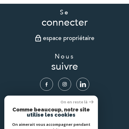
Se
connecter
espace propriétaire
Nous
suivre
On en reste là
Nous
Comme beaucoup, notre site
adhérons
utilise les cookies
On aimerait vous accompagner pendant