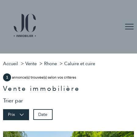
Accueil
Vente
Rhone
Caluire et cuire
annonce(s) trouvée(s) selon vos critères
1
Vente immobilière
Trier par
Date
Prix