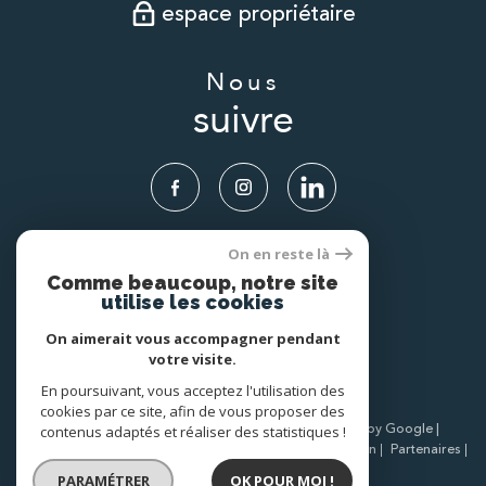
espace propriétaire
Nous
suivre
On en reste là
Nous
Comme beaucoup, notre site
adhérons
utilise les cookies
On aimerait vous accompagner pendant
votre visite.
En poursuivant, vous acceptez l'utilisation des
cookies par ce site, afin de vous proposer des
© 2026 | Tous droits réservés | Traduction powered by Google |
contenus adaptés et réaliser des statistiques !
Nos honoraires
Plan du site
Mentions légales
Admin
Partenaires
Politique RGPD
Cookies
PARAMÉTRER
OK POUR MOI !