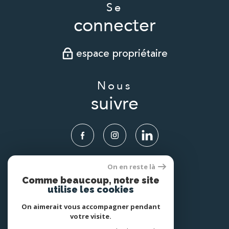
Se
connecter
espace propriétaire
Nous
suivre
On en reste là
Nous
Comme beaucoup, notre site
adhérons
utilise les cookies
On aimerait vous accompagner pendant
votre visite.