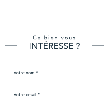
Ce bien vous
INTÉRESSE ?
Nom
Fieldset
*
par
défaut
email
*