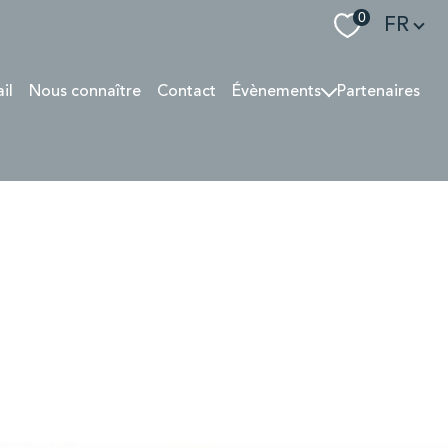
Langue
0
FR
ail
Nous connaître
Contact
Évènements
Partenaires
SOIRÉE 04/2022
PRESSE 06 2022
GALA SOUPE EN SCÈNE
Rallye des Gazelles
Interview 07/24
SOIRÉE 2025