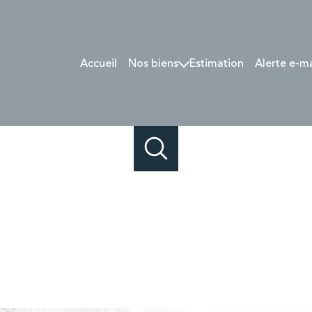
Accueil
Nos biens
Estimation
Alerte e-m
Lyon et 1/4 sud-Est
Sologne / Val-de-Loire
Vendus