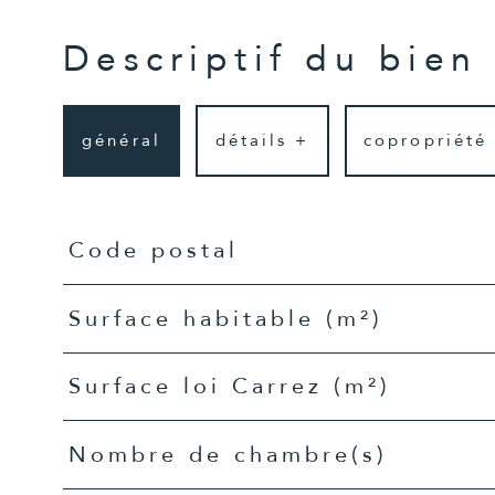
Descriptif du bien
général
détails +
copropriété
TRAD_PAMPERO_Caracteristique
Valeurs
Code postal
Surface habitable (m²)
Surface loi Carrez (m²)
Nombre de chambre(s)