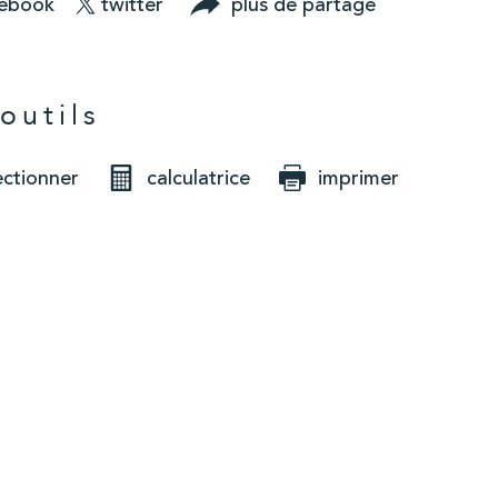
cebook
twitter
plus de partage
outils
ectionner
calculatrice
imprimer