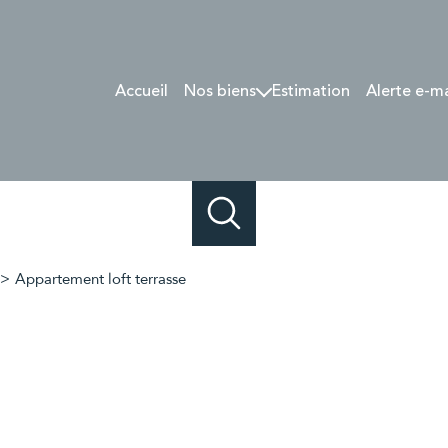
Accueil
Nos biens
Estimation
Alerte e-m
Lyon et 1/4 sud-Est
Sologne / Val-de-Loire
Vendus
Appartement loft terrasse