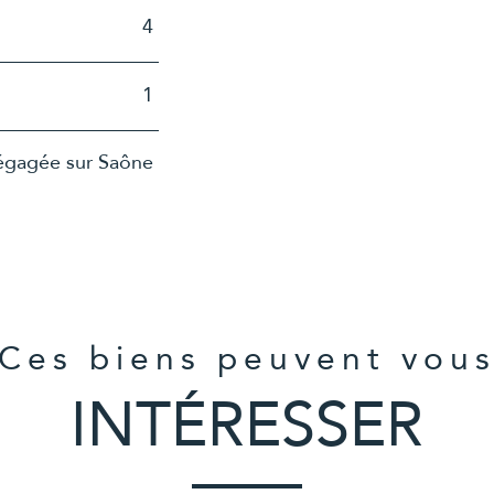
4
1
gagée sur Saône
Ces biens peuvent vou
INTÉRESSER