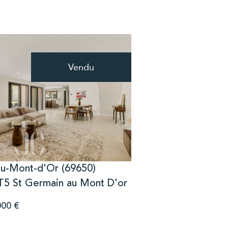
Vendu
voir le bien
au-Mont-d'Or (69650)
5 St Germain au Mont D'or
000 €