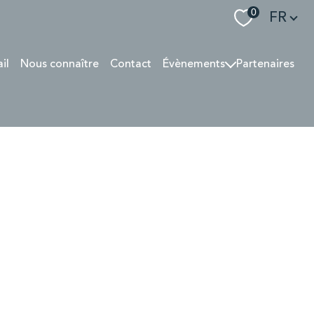
Langue
0
FR
ail
Nous connaître
Contact
Évènements
Partenaires
SOIRÉE 04/2022
PRESSE 06 2022
GALA SOUPE EN SCÈNE
Rallye des Gazelles
Interview 07/24
SOIRÉE 2025