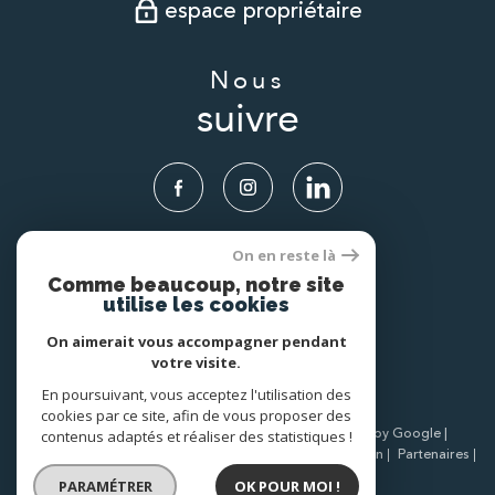
espace propriétaire
Nous
suivre
On en reste là
Nous
Comme beaucoup, notre site
adhérons
utilise les cookies
On aimerait vous accompagner pendant
votre visite.
En poursuivant, vous acceptez l'utilisation des
cookies par ce site, afin de vous proposer des
© 2026 | Tous droits réservés | Traduction powered by Google |
contenus adaptés et réaliser des statistiques !
Nos honoraires
Plan du site
Mentions légales
Admin
Partenaires
Politique RGPD
Cookies
PARAMÉTRER
OK POUR MOI !