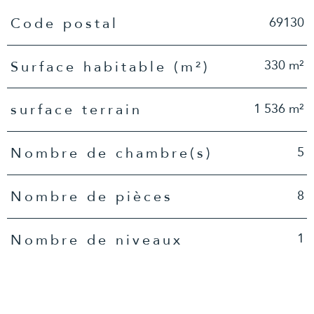
TRAD_PAMPERO_Caracteristique
Valeurs
69130
Code postal
330 m²
Surface habitable (m²)
1 536 m²
surface terrain
5
Nombre de chambre(s)
8
Nombre de pièces
1
Nombre de niveaux