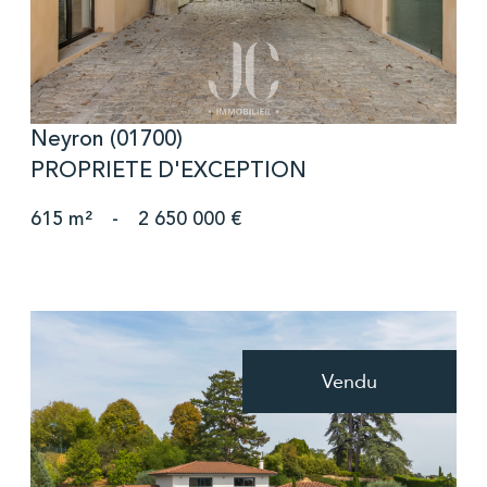
Neyron (01700)
PROPRIETE D'EXCEPTION
615 m²
-
2 650 000 €
Vendu
voir le bien