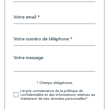
défaut
email
*
Téléphone
*
Message
Fieldset
*
par
défaut
Validation
* Champs obligatoires
j'ai pris connaissance de la politique de
confidentialité et des informations relatives au
traitement de mes données personnelles*