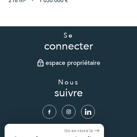
218 m²
-
1 050 000 €
Se
connecter
espace propriétaire
Nous
suivre
On en reste là
Nous