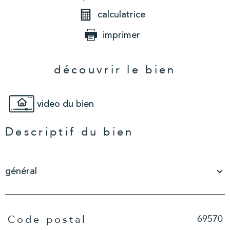
calculatrice
imprimer
découvrir le bien
video du bien
Descriptif du bien
général
TRAD_PAMPERO_Caracteristique
Valeurs
69570
Code postal